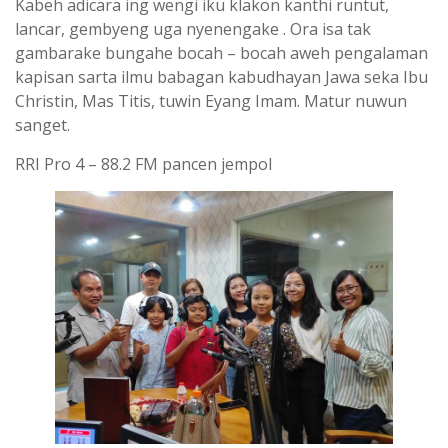
Kabeh adicara ing wengi iku klakon kanthi runtut,
lancar, gembyeng uga nyenengake . Ora isa tak
gambarake bungahe bocah – bocah aweh pengalaman
kapisan sarta ilmu babagan kabudhayan Jawa seka Ibu
Christin, Mas Titis, tuwin Eyang Imam. Matur nuwun
sanget.
RRI Pro 4 – 88.2 FM pancen jempol