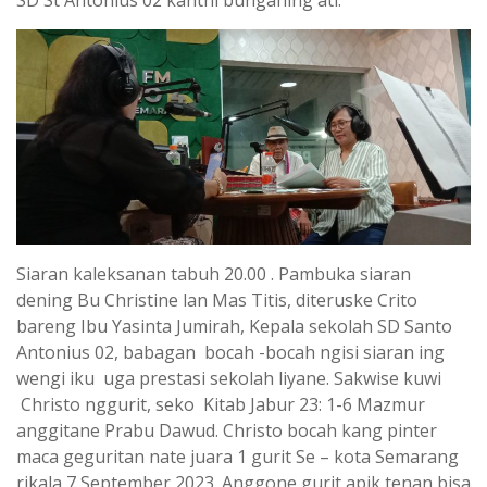
Siaran kaleksanan tabuh 20.00 . Pambuka siaran
dening Bu Christine lan Mas Titis, diteruske Crito
bareng Ibu Yasinta Jumirah, Kepala sekolah SD Santo
Antonius 02, babagan bocah -bocah ngisi siaran ing
wengi iku uga prestasi sekolah liyane. Sakwise kuwi
Christo nggurit, seko Kitab Jabur 23: 1-6 Mazmur
anggitane Prabu Dawud. Christo bocah kang pinter
maca geguritan nate juara 1 gurit Se – kota Semarang
rikala 7 September 2023. Anggone gurit apik tenan bisa