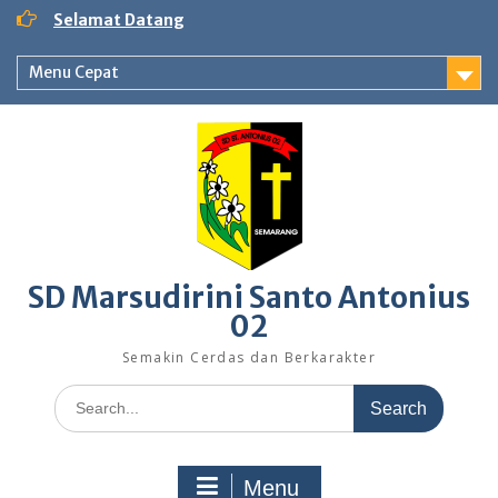
Skip
Selamat Datang
to
content
Menu Cepat
SD Marsudirini Santo Antonius
02
Semakin Cerdas dan Berkarakter
Search
for:
Menu