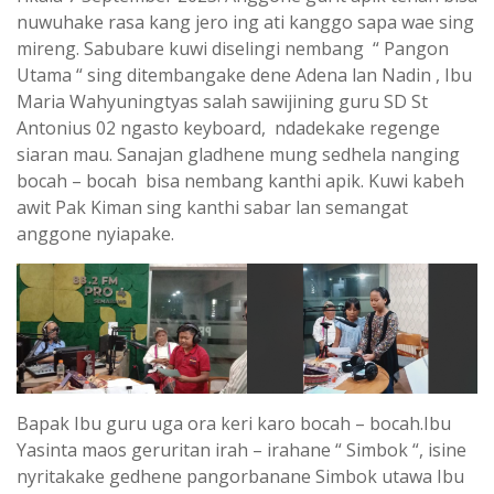
nuwuhake rasa kang jero ing ati kanggo sapa wae sing
mireng. Sabubare kuwi diselingi nembang “ Pangon
Utama “ sing ditembangake dene Adena lan Nadin , Ibu
Maria Wahyuningtyas salah sawijining guru SD St
Antonius 02 ngasto keyboard, ndadekake regenge
siaran mau. Sanajan gladhene mung sedhela nanging
bocah – bocah bisa nembang kanthi apik. Kuwi kabeh
awit Pak Kiman sing kanthi sabar lan semangat
anggone nyiapake.
Bapak Ibu guru uga ora keri karo bocah – bocah.Ibu
Yasinta maos geruritan irah – irahane “ Simbok “, isine
nyritakake gedhene pangorbanane Simbok utawa Ibu