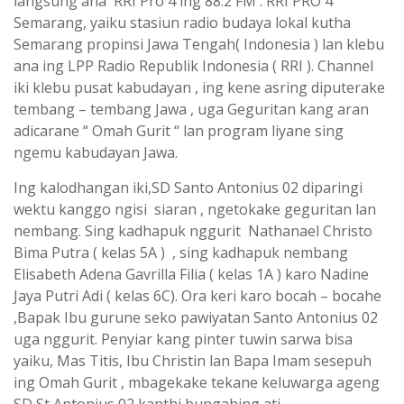
langsung ana RRI Pro 4 ing 88.2 FM . RRI PRO 4
Semarang, yaiku stasiun radio budaya lokal kutha
Semarang propinsi Jawa Tengah( Indonesia ) lan klebu
ana ing LPP Radio Republik Indonesia ( RRI ). Channel
iki klebu pusat kabudayan , ing kene asring diputerake
tembang – tembang Jawa , uga Geguritan kang aran
adicarane “ Omah Gurit “ lan program liyane sing
ngemu kabudayan Jawa.
Ing kalodhangan iki,SD Santo Antonius 02 diparingi
wektu kanggo ngisi siaran , ngetokake geguritan lan
nembang. Sing kadhapuk nggurit Nathanael Christo
Bima Putra ( kelas 5A ) , sing kadhapuk nembang
Elisabeth Adena Gavrilla Filia ( kelas 1A ) karo Nadine
Jaya Putri Adi ( kelas 6C). Ora keri karo bocah – bocahe
,Bapak Ibu gurune seko pawiyatan Santo Antonius 02
uga nggurit. Penyiar kang pinter tuwin sarwa bisa
yaiku, Mas Titis, Ibu Christin lan Bapa Imam sesepuh
ing Omah Gurit , mbagekake tekane keluwarga ageng
SD St Antonius 02 kanthi bungahing ati.