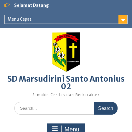
Skip
Selamat Datang
to
content
Menu Cepat
SD Marsudirini Santo Antonius
02
Semakin Cerdas dan Berkarakter
Search
for:
Menu